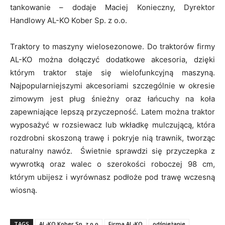
tankowanie – dodaje Maciej Konieczny, Dyrektor
Handlowy AL-KO Kober Sp. z o.o.
Traktory to maszyny wielosezonowe. Do traktorów firmy
AL-KO można dołączyć dodatkowe akcesoria, dzięki
którym traktor staje się wielofunkcyjną maszyną.
Najpopularniejszymi akcesoriami szczególnie w okresie
zimowym jest pług śnieżny oraz łańcuchy na koła
zapewniające lepszą przyczepność. Latem można traktor
wyposażyć w rozsiewacz lub wkładkę mulczującą, która
rozdrobni skoszoną trawę i pokryje nią trawnik, tworząc
naturalny nawóz. Świetnie sprawdzi się przyczepka z
wywrotką oraz walec o szerokości roboczej 98 cm,
którym ubijesz i wyrównasz podłoże pod trawę wczesną
wiosną.
TAGS
AL-KO Kober Sp. z o.o
Firma AL-KO
odśnieżanie