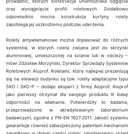
prowadnic, których konstrukcja uniemożliwia odgięcie
oraz wyciągnięcie profili roletowych. Dodatkowo
odpowiednio mocna konstrukcja kurtyny rolety
zapobiega jej uszkodzeniu podczas uderzenia.
Rolety antywłamaniowe można dopasować do różnych
systemów, w których roleta zwijana jest do skrzynki
aluminiowej, umieszczonej na ścianie lub w ościeży –
mówi Zdzisław Morzyński, Dyrektor Sprzedaży Systemów
Roletowych Aluprof. Roletami, które najlepiej prezentują
się na elewacji budynku są tzw. rolety adaptacyjne typu
SKO i SKO-P – dodaje ekspert z firmy Aluprof. Aluprof
jako pierwszy otrzymał dla swojego produktu III klasę
odporności na włamanie. Potwierdziły to badania,
przeprowadzone w akredytowanym laboratorium
badawczym, zgodne z PN-EN 1627:2011. Jakość systemu
gwarantuje również zabezpieczony patentem mechanizm
zapadkowy w dolnej części rolety, zapobiegający przed