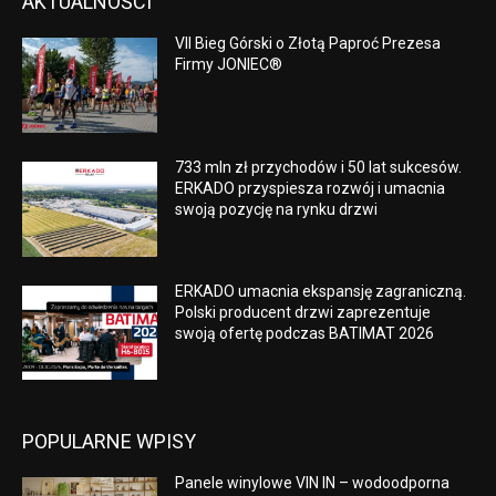
AKTUALNOŚCI
VII Bieg Górski o Złotą Paproć Prezesa
Firmy JONIEC®
733 mln zł przychodów i 50 lat sukcesów.
ERKADO przyspiesza rozwój i umacnia
swoją pozycję na rynku drzwi
ERKADO umacnia ekspansję zagraniczną.
Polski producent drzwi zaprezentuje
swoją ofertę podczas BATIMAT 2026
POPULARNE WPISY
Panele winylowe VIN IN – wodoodporna