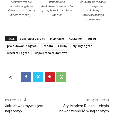
prezentował się
uzupełnione
kolorów na rabacie
najpiękniej, gdy na
delikatnymi kwiatami to
spowoduje, że
rabatach powtórzymy
przepis na intrygującą
unikniemy
niektóre rośliny.
rabatę!
kolorystycznego
miszmaszu.
TAGS
dekoracja ogrodu
inspiracje
Kviatelier
ogród
projektowanie ogrodu
rabata
rosliny
stylowy ogród
wnetrze i ogród
współpraca reklamowa
Poprzedni artykuł
Następny artykuł
Jaki zlewozmywak jest
Styl Modern Rustic – ciepła
najlepszy?
nowoczesność w najlepszym