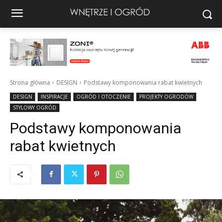
Strona główna
DESIGN
Podstawy komponowania rabat kwietnych
DESIGN
INSPIRACJE
OGRÓD I OTOCZENIE
PROJEKTY OGRODÓW
STYLOWY OGRÓD
Podstawy komponowania
rabat kwietnych