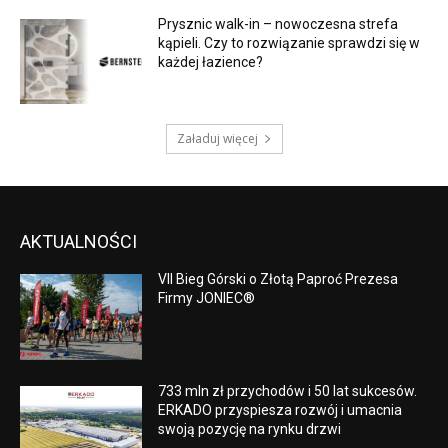
Prysznic walk-in – nowoczesna strefa
kąpieli. Czy to rozwiązanie sprawdzi się w
każdej łazience?
Załaduj więcej
AKTUALNOŚCI
VII Bieg Górski o Złotą Paproć Prezesa
Firmy JONIEC®
733 mln zł przychodów i 50 lat sukcesów.
ERKADO przyspiesza rozwój i umacnia
swoją pozycję na rynku drzwi