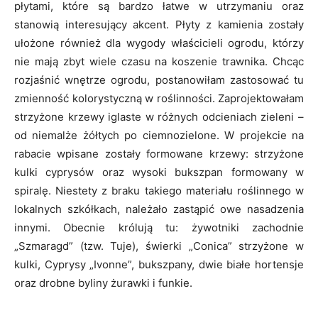
płytami, które są bardzo łatwe w utrzymaniu oraz
stanowią interesujący akcent. Płyty z kamienia zostały
ułożone również dla wygody właścicieli ogrodu, którzy
nie mają zbyt wiele czasu na koszenie trawnika. Chcąc
rozjaśnić wnętrze ogrodu, postanowiłam zastosować tu
zmienność kolorystyczną w roślinności. Zaprojektowałam
strzyżone krzewy iglaste w różnych odcieniach zieleni –
od niemalże żółtych po ciemnozielone. W projekcie na
rabacie wpisane zostały formowane krzewy: strzyżone
kulki cyprysów oraz wysoki bukszpan formowany w
spiralę. Niestety z braku takiego materiału roślinnego w
lokalnych szkółkach, należało zastąpić owe nasadzenia
innymi. Obecnie królują tu: żywotniki zachodnie
„Szmaragd” (tzw. Tuje), świerki „Conica” strzyżone w
kulki, Cyprysy „Ivonne”, bukszpany, dwie białe hortensje
oraz drobne byliny żurawki i funkie.