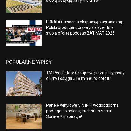
swoją pozycję na rynku drzwi
ERKADO umacnia ekspansję zagraniczną.
Polski producent drzwi zaprezentuje
swoją ofertę podczas BATIMAT 2026
POPULARNE WPISY
TM Real Estate Group zwiększa przychody
o 24% i osiąga 318 mln euro obrotu
Panele winylowe VIN IN – wodoodporna
podłoga do salonu, kuchni i łazienki.
Sprawdź inspiracje!