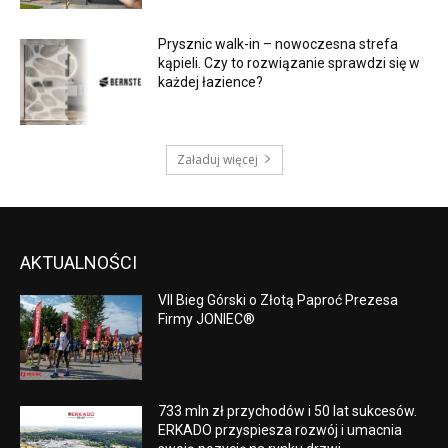
Prysznic walk-in – nowoczesna strefa
kąpieli. Czy to rozwiązanie sprawdzi się w
każdej łazience?
Załaduj więcej
AKTUALNOŚCI
VII Bieg Górski o Złotą Paproć Prezesa
Firmy JONIEC®
733 mln zł przychodów i 50 lat sukcesów.
ERKADO przyspiesza rozwój i umacnia