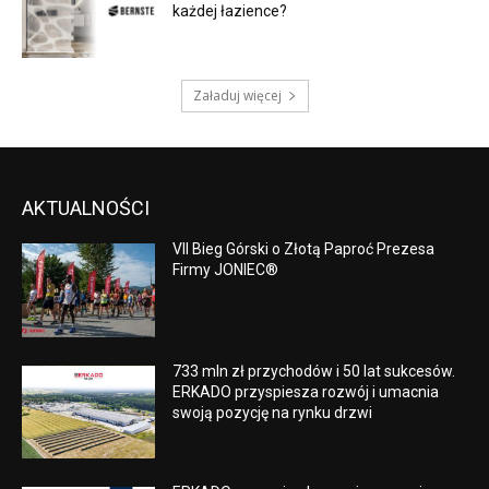
każdej łazience?
Załaduj więcej
AKTUALNOŚCI
VII Bieg Górski o Złotą Paproć Prezesa
Firmy JONIEC®
733 mln zł przychodów i 50 lat sukcesów.
ERKADO przyspiesza rozwój i umacnia
swoją pozycję na rynku drzwi