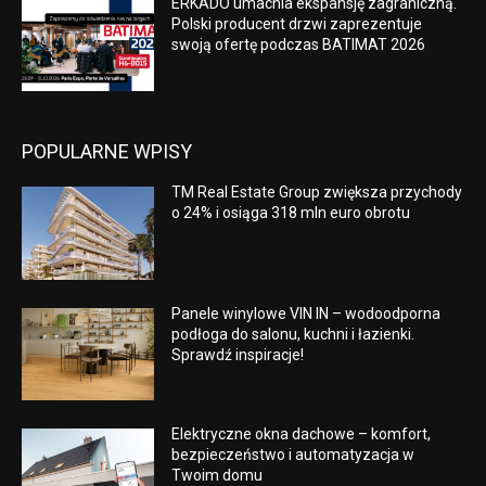
ERKADO umacnia ekspansję zagraniczną.
Polski producent drzwi zaprezentuje
swoją ofertę podczas BATIMAT 2026
POPULARNE WPISY
TM Real Estate Group zwiększa przychody
o 24% i osiąga 318 mln euro obrotu
Panele winylowe VIN IN – wodoodporna
podłoga do salonu, kuchni i łazienki.
Sprawdź inspiracje!
Elektryczne okna dachowe – komfort,
bezpieczeństwo i automatyzacja w
Twoim domu