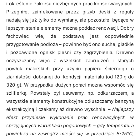
i określenie zakresu niezbędnych prac konserwacyjnych.
Przegniłe, zainfekowane przez grzyb deski z reguły
nadają się już tylko do wymiany, ale pozostałe, będące w
lepszym stanie elementy można poddać renowacji. Dobry
fachowiec wie, że podstawą jest odpowiednie
przygotowanie podłoża – powinno być ono suche, gładkie
i pozbawione ognisk pleśni czy zagrzybienia. Drewno
oczyszczamy więc z wszelkich zabrudzeń i starych
powłok malarskich przy użyciu papieru ściernego o
ziarnistości dobranej do kondycji materiału (od 120 g do
320 g). W przypadku dużych połaci można wspomóc się
szlifierką. Powstały pył usuwamy, np. odkurzaczem, a
wszystkie elementy konstrukcyjne odłuszczamy benzyną
ekstrakcyjną i czekamy aż drewno wyschnie. –
Najlepszy
efekt przyniesie wykonanie prac renowacyjnych w
sprzyjających warunkach pogodowych – gdy temperatura
powietrza na zewnątrz mieści się w przedziale 8-25°C,