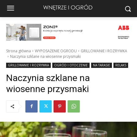
Strona główna
WYPOSAŻENIE OGRODU
GRILLOWANIE I ROZRYWKA
Naczynia szklane na wiosenne przysmaki
GRILLOWANIE I ROZRYWKA
OGRÓD I OTOCZENIE
NA TARASIE
RELAKS
Naczynia szklane na
wiosenne przysmaki