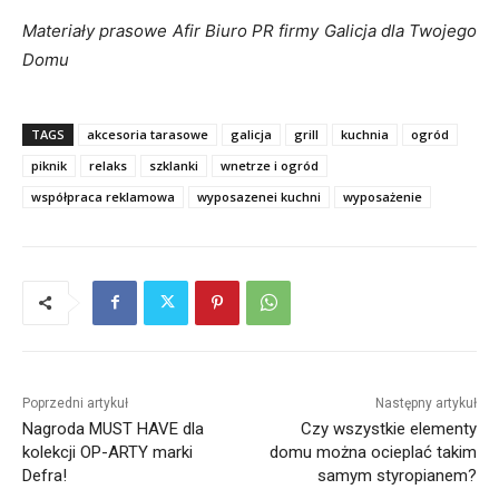
Materiały prasowe Afir Biuro PR firmy Galicja dla Twojego
Domu
TAGS
akcesoria tarasowe
galicja
grill
kuchnia
ogród
piknik
relaks
szklanki
wnetrze i ogród
współpraca reklamowa
wyposazenei kuchni
wyposażenie
Poprzedni artykuł
Następny artykuł
Nagroda MUST HAVE dla
Czy wszystkie elementy
kolekcji OP-ARTY marki
domu można ocieplać takim
Defra!
samym styropianem?