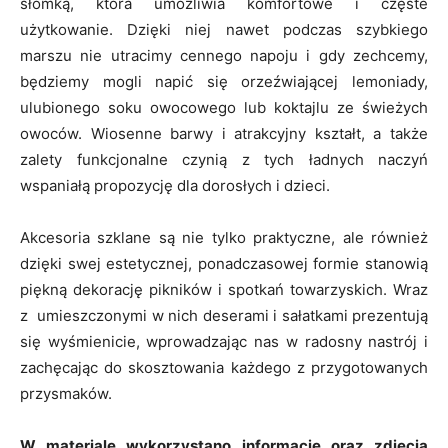
słomką, która umożliwia komfortowe i częste
użytkowanie. Dzięki niej nawet podczas szybkiego
marszu nie utracimy cennego napoju i gdy zechcemy,
będziemy mogli napić się orzeźwiającej lemoniady,
ulubionego soku owocowego lub koktajlu ze świeżych
owoców. Wiosenne barwy i atrakcyjny kształt, a także
zalety funkcjonalne czynią z tych ładnych naczyń
wspaniałą propozycję dla dorosłych i dzieci.
Akcesoria szklane są nie tylko praktyczne, ale również
dzięki swej estetycznej, ponadczasowej formie stanowią
piękną dekorację pikników i spotkań towarzyskich. Wraz
z umieszczonymi w nich deserami i sałatkami prezentują
się wyśmienicie, wprowadzając nas w radosny nastrój i
zachęcając do skosztowania każdego z przygotowanych
przysmaków.
W materiale wykorzystano informacje oraz zdjęcia