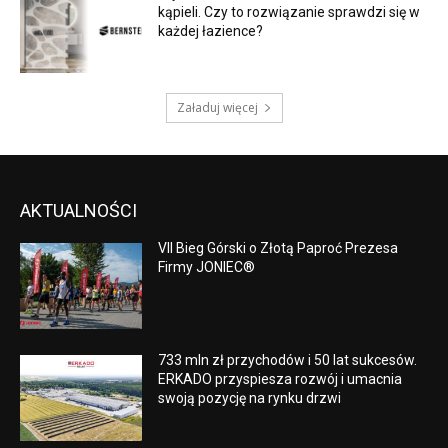
kąpieli. Czy to rozwiązanie sprawdzi się w
każdej łazience?
Załaduj więcej
AKTUALNOŚCI
VII Bieg Górski o Złotą Paproć Prezesa
Firmy JONIEC®
733 mln zł przychodów i 50 lat sukcesów.
ERKADO przyspiesza rozwój i umacnia
swoją pozycję na rynku drzwi