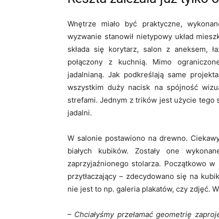
Wnętrze miało być praktyczne, wykonan
wyzwanie stanowił nietypowy układ mieszk
składa się korytarz, salon z aneksem, ła
połączony z kuchnią. Mimo ograniczone
jadalnianą. Jak podkreślają same projekt
wszystkim duży nacisk na spójność wizu
strefami. Jednym z trików jest użycie teg
jadalni.
W salonie postawiono na drewno. Ciekaw
białych kubików. Zostały one wykona
zaprzyjaźnionego stolarza. Początkowo w s
przytłaczający – zdecydowano się na kubik
nie jest to np. galeria plakatów, czy zdjęć
– Chciałyśmy przełamać geometrię zaproj