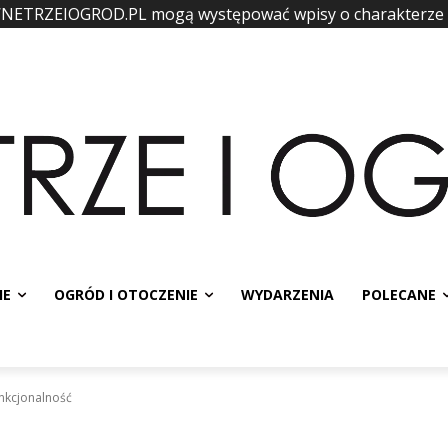
WNETRZEIOGROD.PL mogą występować wpisy o charakterze
IE
OGRÓD I OTOCZENIE
WYDARZENIA
POLECANE
unkcjonalność