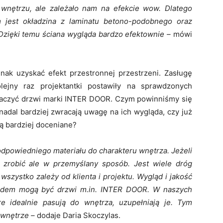
wnętrzu, ale zależało nam na efekcie wow. Dlatego
m jest okładzina z laminatu betono-podobnego oraz
Dzięki temu ściana wygląda bardzo efektownie –
mówi
ak uzyskać efekt przestronnej przestrzeni. Zasługę
lejny raz projektantki postawiły na sprawdzonych
baczyć drzwi marki INTER DOOR. Czym powinniśmy się
nadal bardziej zwracają uwagę na ich wygląda, czy już
są bardziej doceniane?
dpowiedniego materiału do charakteru wnętrza. Jeżeli
zrobić ale w przemyślany sposób. Jest wiele dróg
szystko zależy od klienta i projektu. Wygląd i jakość
kładem mogą być drzwi m.in. INTER DOOR. W naszych
re idealnie pasują do wnętrza, uzupełniają je. Tym
 wnętrze –
dodaje Daria Skoczylas.