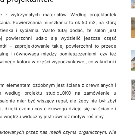
e z wytrzymałych materiałów. Według projektantek
ania. Powierzchnia mieszkania to ok 50 m2, na którą
zienka i sypialnia. Warto tutaj dodać, że salon jest
j powierzchni udało się wydzielić jeszcze część
antki – zaprojektowanie takiej powierzchni to przede
alną i równowaga między pomieszczeniami, czy też
o samego koloru w części wypoczynkowej, co w kuchni i
ym elementem ozdobnym jest ściana z drewnianych i
ne według projektu studioLOKO na zamówienie u
alonie miał być wiszący regał, ale żeby nie był zbyt
i, dzięki czemu coś ciekawego dzieje się na ścianie i
. We wnętrzu widoczny jest również motyw roślinny.
ektowanych przez nas mebli czymś organicznym. Nie