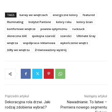
TAGS
barwy we wnętrzach
energiczne kolory
featured
Illuminating
Instytut Pantone
kolory roku
kolory ścian
komfortowe wnętrze
powiew optymizmu
ruckzuck
słoneczna żółć
spokojna szarość
szarości
Ultimate Gray
wnętrza
współpraca reklamowa
wykończenie wnętrz
żółty we wnętrzu
Zrównoważony wystrój
Poprzedni artykuł
Następny artykuł
Dekoracyjna rola drzwi. Jaki
Nawadnianie. To łatwe –
rodzaj zdobienia wybrać?
Premiera nowego segmentu