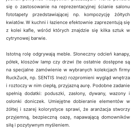
się o zastosowanie na reprezentacyjnej ścianie salonu
fototapety przedstawiającej np. kompozycję żółtych
kwiatów. W kuchni i łazience efektownie zaprezentują się
z kolei kafle, wśród których znajdzie się kilka sztuk w
cytrynowej barwie.
Istotną rolę odgrywają meble. Słoneczny odcień kanapy,
półek, kloszów lamp czy drzwi (te ostatnie dostępne są
na specjalne zamówienie w wybranych kolekcjach firmy
RuckZuck, np. SENTIS Inez) rozpromieni wygląd wnętrza
i roztoczy w nim ciepłą, przyjazną aurę. Podobne zadanie
spełnią dodatki: poduszki, zasłony, dywany, wazony i
osłonki doniczek. Umiejętne dobieranie elementów w
żółtej i szarej kolorystyce sprawi, że aranżacja stworzy
przyjemną, bezpieczną oazę, napawającą domowników
siłą i pozytywnym myśleniem.