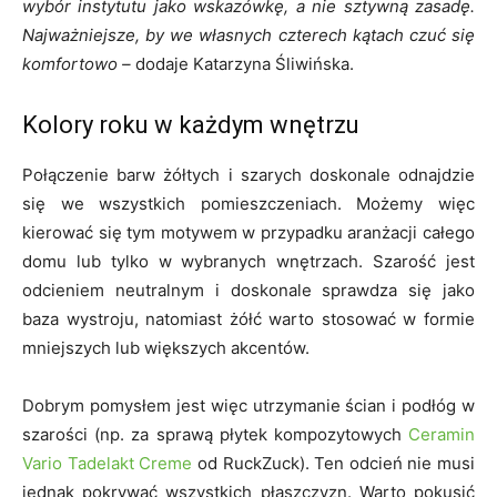
wybór instytutu jako wskazówkę, a nie sztywną zasadę.
Najważniejsze, by we własnych czterech kątach czuć się
komfortowo –
dodaje Katarzyna Śliwińska.
Kolory roku w każdym wnętrzu
Połączenie barw żółtych i szarych doskonale odnajdzie
się we wszystkich pomieszczeniach. Możemy więc
kierować się tym motywem w przypadku aranżacji całego
domu lub tylko w wybranych wnętrzach. Szarość jest
odcieniem neutralnym i doskonale sprawdza się jako
baza wystroju, natomiast żółć warto stosować w formie
mniejszych lub większych akcentów.
Dobrym pomysłem jest więc utrzymanie ścian i podłóg w
szarości (np. za sprawą płytek kompozytowych
Ceramin
Vario Tadelakt Creme
od RuckZuck). Ten odcień nie musi
jednak pokrywać wszystkich płaszczyzn. Warto pokusić