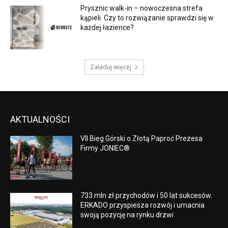
Prysznic walk-in – nowoczesna strefa
kąpieli. Czy to rozwiązanie sprawdzi się w
każdej łazience?
Załaduj więcej
AKTUALNOŚCI
VII Bieg Górski o Złotą Paproć Prezesa
Firmy JONIEC®
733 mln zł przychodów i 50 lat sukcesów.
ERKADO przyspiesza rozwój i umacnia
swoją pozycję na rynku drzwi