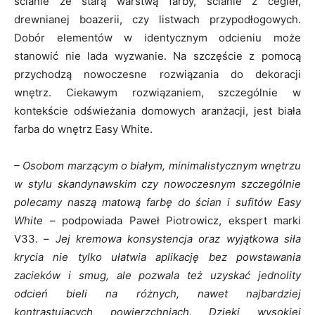
ścianie ze starą warstwą farby, ścianie z cegieł,
drewnianej boazerii, czy listwach przypodłogowych.
Dobór elementów w identycznym odcieniu może
stanowić nie lada wyzwanie. Na szczęście z pomocą
przychodzą nowoczesne rozwiązania do dekoracji
wnętrz. Ciekawym rozwiązaniem, szczególnie w
kontekście odświeżania domowych aranżacji, jest biała
farba do wnętrz Easy White.
– Osobom marzącym o białym, minimalistycznym wnętrzu
w stylu skandynawskim czy nowoczesnym szczególnie
polecamy naszą matową farbę do ścian i sufitów Easy
White
– podpowiada Paweł Piotrowicz, ekspert marki
V33. –
Jej kremowa konsystencja oraz wyjątkowa siła
krycia nie tylko ułatwia aplikację bez powstawania
zacieków i smug, ale pozwala też uzyskać jednolity
odcień bieli na różnych, nawet najbardziej
kontrastujących powierzchniach. Dzięki wysokiej