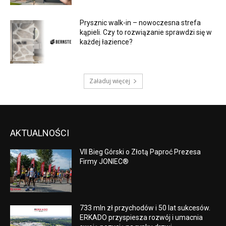
Prysznic walk-in – nowoczesna strefa
kąpieli. Czy to rozwiązanie sprawdzi się w
każdej łazience?
Załaduj więcej
AKTUALNOŚCI
VII Bieg Górski o Złotą Paproć Prezesa
Firmy JONIEC®
733 mln zł przychodów i 50 lat sukcesów.
ERKADO przyspiesza rozwój i umacnia