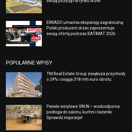
swoją pozycję na rynku drzwi
ERKADO umacnia ekspansję zagraniczną.
Polski producent drzwi zaprezentuje
swoją ofertę podczas BATIMAT 2026
POPULARNE WPISY
TM Real Estate Group zwiększa przychody
o 24% i osiąga 318 mln euro obrotu
Panele winylowe VIN IN – wodoodporna
podłoga do salonu, kuchni i łazienki.
Sprawdź inspiracje!