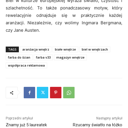
Biel w kulturze europejskiej wyraża światło, czystość i
szlachetność. To także ponadczasowy motyw, który
rewelacyjnie odnajduje się w praktycznie każdej
aranżacji. Niezależnie, czy wolimy Ingmara Bergmana,
czy Jane Austen.
TAGS
aranżacja wnętrz
białe wnętrze
biel w wnętrzach
farba do ścian
farba v33
magazyn wnętrze
współpraca reklamowa
Poprzedni artykuł
Następny artykuł
Znamy już 5 laureatek
Rzucamy światło na łóżko