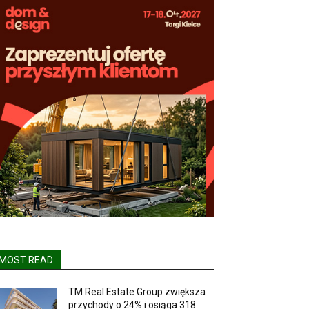
MOST READ
TM Real Estate Group zwiększa
przychody o 24% i osiąga 318