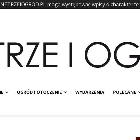
WNETRZEIOGROD.PL mogą występować wpisy o charakterze
IE
OGRÓD I OTOCZENIE
WYDARZENIA
POLECANE