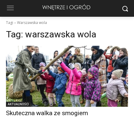
Tagi
Warszawska wola
Tag:
warszawska wola
AKTUALNOŚCI
Skuteczna walka ze smogiem