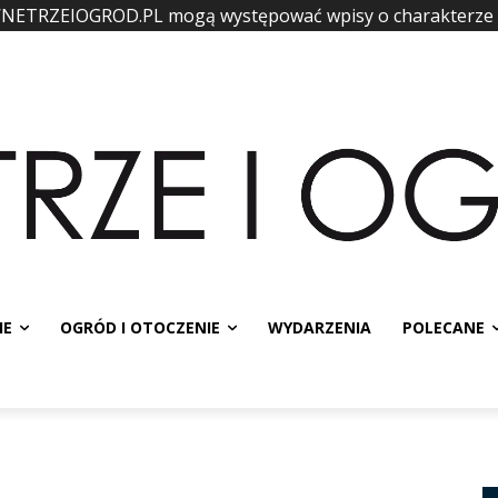
WNETRZEIOGROD.PL mogą występować wpisy o charakterze
IE
OGRÓD I OTOCZENIE
WYDARZENIA
POLECANE