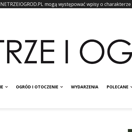
WNETRZEIOGROD.PL mogą występować wpisy o charakterze
IE
OGRÓD I OTOCZENIE
WYDARZENIA
POLECANE