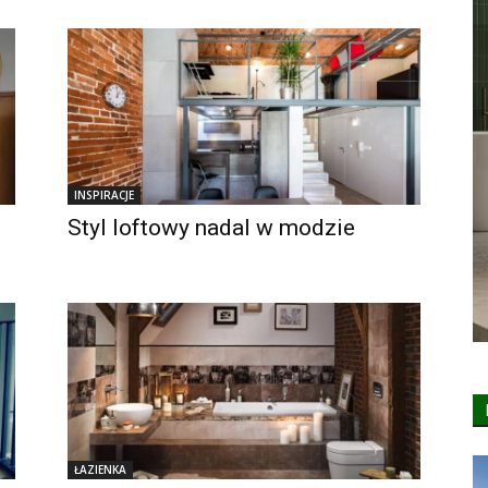
INSPIRACJE
Styl loftowy nadal w modzie
ŁAZIENKA