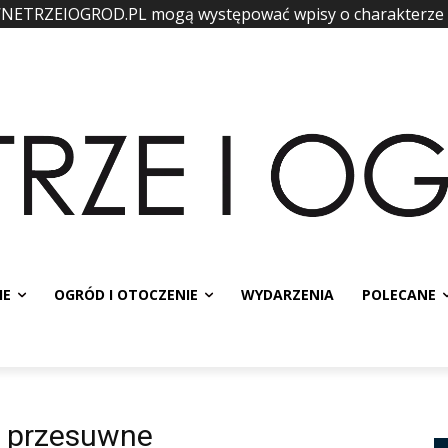
WNETRZEIOGROD.PL mogą występować wpisy o charakterze
IE
OGRÓD I OTOCZENIE
WYDARZENIA
POLECANE
i przesuwne