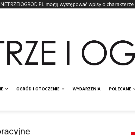
WNETRZEIOGROD.PL mogą występować wpisy o charakterze
IE
OGRÓD I OTOCZENIE
WYDARZENIA
POLECANE
racyjne