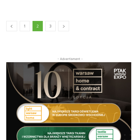
1
2
3
- Advertisment -