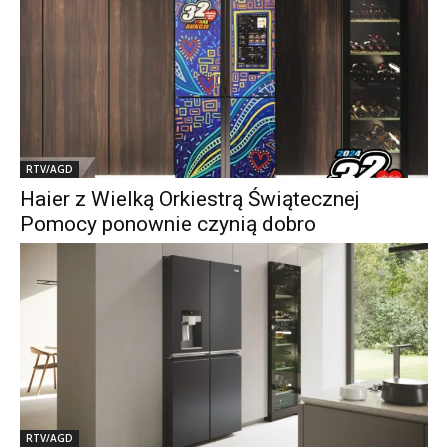
RTV/AGD
Haier z Wielką Orkiestrą Świątecznej
Pomocy ponownie czynią dobro
RTV/AGD