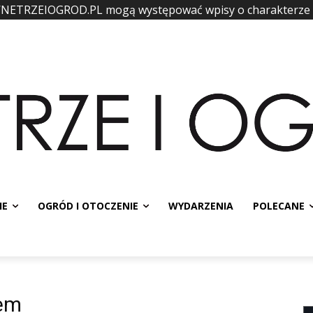
WNETRZEIOGROD.PL mogą występować wpisy o charakterze
IE
OGRÓD I OTOCZENIE
WYDARZENIA
POLECANE
tem