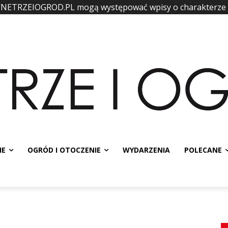
WNETRZEIOGROD.PL mogą występować wpisy o charakterze
IE
OGRÓD I OTOCZENIE
WYDARZENIA
POLECANE