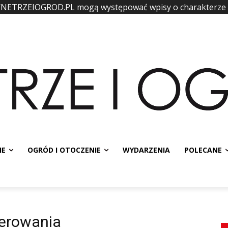
WNETRZEIOGROD.PL mogą występować wpisy o charakterze
IE
OGRÓD I OTOCZENIE
WYDARZENIA
POLECANE
terowania