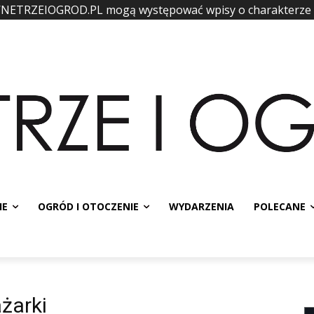
WNETRZEIOGROD.PL mogą występować wpisy o charakterze
IE
OGRÓD I OTOCZENIE
WYDARZENIA
POLECANE
żarki