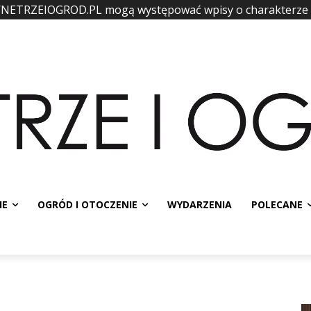
WNETRZEIOGROD.PL mogą występować wpisy o charakterze
IE
OGRÓD I OTOCZENIE
WYDARZENIA
POLECANE