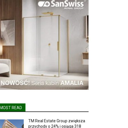
MOST READ
TM Real Estate Group zwiększa
przychody o 24% i osiąga 318