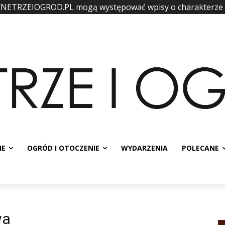
WNETRZEIOGROD.PL mogą występować wpisy o charakterze
IE
OGRÓD I OTOCZENIE
WYDARZENIA
POLECANE
wa