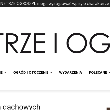
WNETRZEIOGROD.PL mogą występować wpisy o charakterze
IE
OGRÓD I OTOCZENIE
WYDARZENIA
POLECANE
en dachowych