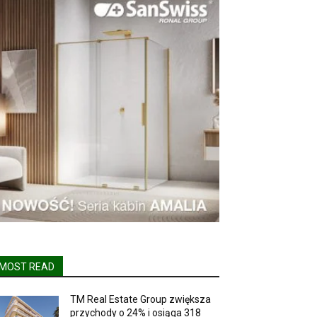
MOST READ
TM Real Estate Group zwiększa
przychody o 24% i osiąga 318