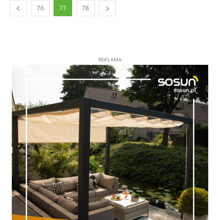
76
77
78
REKLAMA