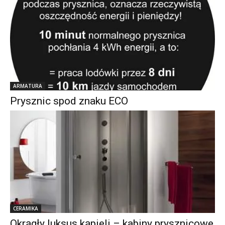
ARMATURA
Prysznic spod znaku ECO
CERAMIKA
Okrągły luksus kąpieli – kabiny prysznicowe